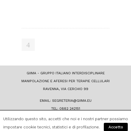
GIIMA - GRUPPO ITALIANO INTERDISCIPLINARE
MANIPOLAZIONE E AFERESI PER TERAPIE CELLULARI
RAVENNA, VIA CERCHIO 99
EMAIL: SEGRETERIA@GIIMA.EU
TEL: 0882 242151
Utilizzando questo sito, accetti che noi e i nostri partner possiamo
C.F. 97601610153
impostare cookie tecnici, statistici e di profilazione.
Accetto
PRIVACY & COOKIE POLICY