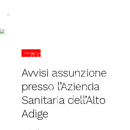
AVVISI
ASSUNZIONE
NEWS2
PRESSO
Avvisi assunzione
L’AZIENDA
presso l’Azienda
SANITARIA
DELL’ALTO
Sanitaria dell’Alto
ADIGE
Adige